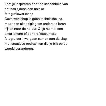
Laat je inspireren door de schoonheid van 
het bos tijdens een unieke 
fotografieworkshop.
Deze workshop is géén technische les, 
maar een uitnodiging om anders te leren 
kijken naar de natuur. Of je nu met een 
smartphone of een (reflex)camera 
fotografeert, we gaan samen aan de slag 
met creatieve opdrachten die je blik op de 
wereld veranderen.
📅 
Datum:
 kies 1 van de 4 data
🕒 
Tijd:
 2 uur
📍
Locatie:
 Kortrijk (exacte locatie wordt 
gedeeld na inschrijving)
💶 
Prijs:
 €20 per persoon
Meer weergeven
Deel dit evenement