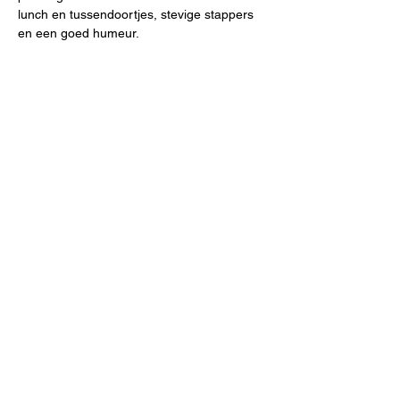
lunch en tussendoortjes, stevige stappers 
en een goed humeur.
De wandeling is gratis, maar inschrijven is 
verplicht.
Deel dit evenement
Psssttt! Volgen jullie ons al?