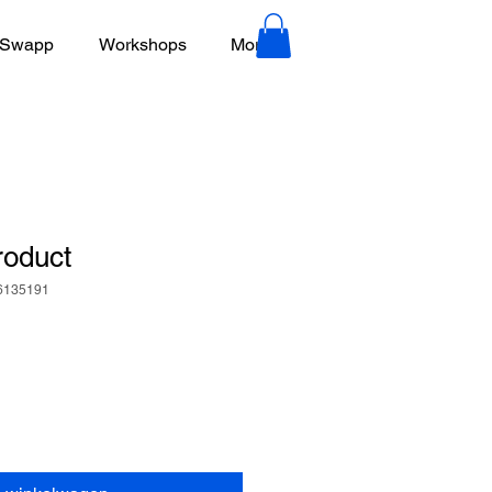
 Swapp
Workshops
More
roduct
76135191