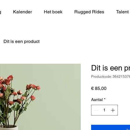
g
Kalender
Het boek
Rugged Rides
Talent
Dit is een product
Dit is een p
Productcode: 3642153
Prijs
€ 85,00
Aantal
*